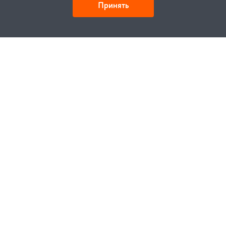
Принять
Как купить
Заказ
Оплата
Доставка
Гарантия
Замена и возврат
Услуги
Договор публичной оферты
Проектирование
Монтаж