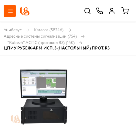
Унибелус
Каталог
(58246)
Адресные системы сигнализации
(754)
"Rubezh" АСПС (протокол R3)
(140)
ЦПИУ РУБЕЖ-АРМ ИСП. 3 (НАСТОЛЬНЫЙ) ПРОТ. R3