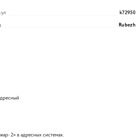
кул
k72950
д
Rubezh
 адресный
жар- 2» в адресных системах.