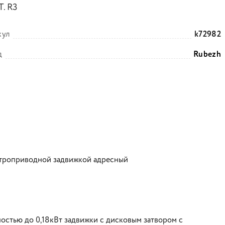
. R3
кул
k72982
д
Rubezh
ктроприводной задвижкой адресный
стью до 0,18кВт задвижки с дисковым затвором с