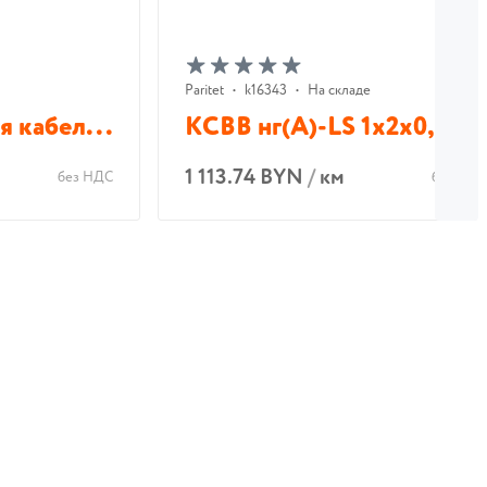
Paritet
•
k16343
•
На складе
я кабел...
КСВВ нг(А)-LS 1х2х0,80
1 113.74 BYN
/
км
без НДС
без НДС