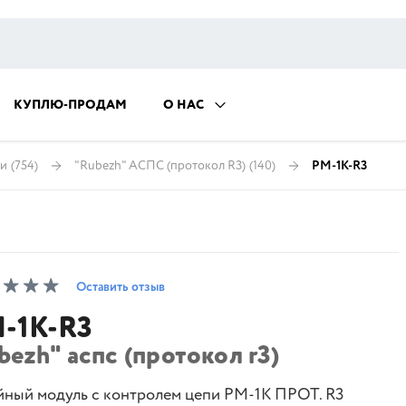
КУПЛЮ-ПРОДАМ
О НАС
ии
(754)
"Rubezh" АСПС (протокол R3)
(140)
РМ-1К-R3
Оставить отзыв
-1К-R3
bezh" аспс (протокол r3)
йный модуль с контролем цепи РМ-1К ПРОТ. R3