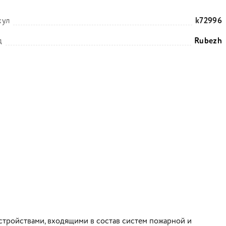
кул
k72996
д
Rubezh
стройствами, входящими в состав систем пожарной и