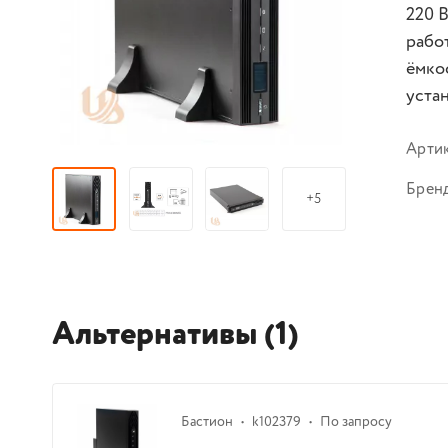
220 В
работ
ёмкос
устан
Арти
Брен
+5
Альтернативы (1)
Бастион
k102379
По запросу