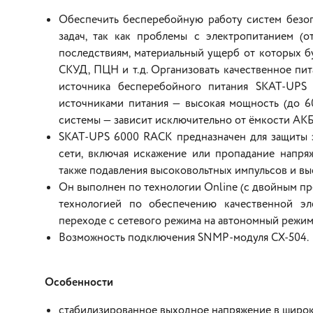
Обеспечить бесперебойную работу систем безоп
задач, так как проблемы с электропитанием (от
последствиям, материальный ущерб от которых б
СКУД, ПЦН и т.д. Организовать качественное пи
источника бесперебойного питания SKAT-UP
источниками питания — высокая мощность (до 6
системы — зависит исключительно от ёмкости АКБ
SKAT-UPS 6000 RACK предназначен для защиты э
сети, включая искажение или пропадание напряж
также подавления высоковольтных импульсов и вы
Он выполнен по технологии Online (с двойным п
технологией по обеспечению качественной эл
переходе с сетевого режима на автономный режим
Возможность подключения SNMP-модуля CX-504.
Особенности
стабилизированное выходное напряжение в широко