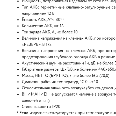
Мощность, потребляемая изделием от сети без наг
Тип АКБ: герметичные клапанно-регулируемые с
напряжением 12 В
Ёмкость АКБ, А*ч 80**
Количество АКБ, шт. 16
Ток заряда АКБ, А, не более 10
Величина напряжения на клеммах АКБ, при которо
«РЕЗЕРВ», В 172
Величина напряжения на клеммах АКБ, при кото
предотвращения глубокого разряда АКБ в режиме 
Акустический шум на расстоянии 1м, дБ, не более 
Габаритные размеры ШхГхВ, не более, мм 440х650
Масса, НЕТТО (БРУТТО), кг, не более 16,5 (20,0)
Диапазон рабочих температур, °С 0…+40
Относительная влажность воздуха (без конденсации
ВНИМАНИЕ! Не допускается наличие в воздухе то
щелочей и т. п.)
Степень защиты IP20
* Если изделие эксплуатируется при температуре вы