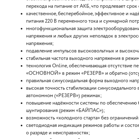
перехода на питание от АКБ, что продлевает срок
качественное, бесперебойное, эффективное и на
питания 220 В переменного тока и суммарной пот
многофункциональная защита электрооборудования
напряжения и любых других неполадок в электрос
напряжения;
подавление импульсов высоковольтных и высокоч
стабильная частота выходного напряжения в режи
технология Online, обеспечивающая отсутствие 
«ОСНОВНОЙ» в режим «РЕЗЕРВ» и обратно (отсутс
правильная синусоидальная форма выходного нап
высокая точность стабилизации синусоидальног
автономном («РЕЗЕРВ») режимах;
повышение надёжности системы по обеспечению б
шунтирования (режим «БАЙПАС»);
возможность «холодного старта» без ограничений
светодиодная индикация режимов работы и состоян
о разряде и неисправностях;