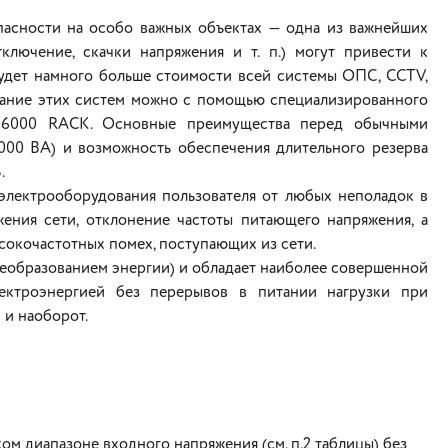
асности на особо важных объектах — одна из важнейших
ключение, скачки напряжения и т. п.) могут привести к
удет намного больше стоимости всей системы ОПС, ССТV,
тание этих систем можно с помощью специализированного
S 6000 RACK. Основные преимущества перед обычными
000 ВА) и возможность обеспечения длительного резерва
.
лектрооборудования пользователя от любых неполадок в
ения сети, отклонение частоты питающего напряжения, а
сокочастотных помех, поступающих из сети.
реобразованием энергии) и обладает наиболее совершенной
ектроэнергией без перерывов в питании нагрузки при
 и наоборот.
м диапазоне входного напряжения (см. п.2 таблицы) без