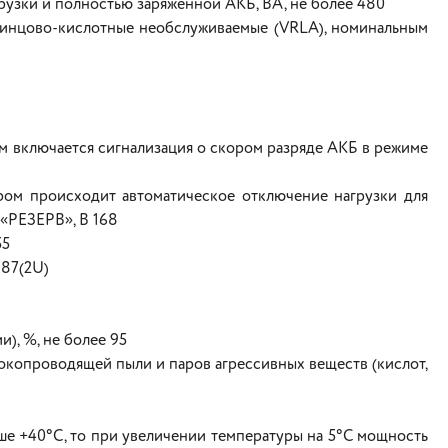
рузки и полностью заряженной АКБ, ВА, не более 480
винцово-кислотные необслуживаемые (VRLA), номинальным
м включается сигнализация о скором разряде АКБ в режиме
ром происходит автоматическое отключение нагрузки для
«РЕЗЕРВ», В 168
55
х87(2U)
), %, не более 95
копроводящей пыли и паров агрессивных веществ (кислот,
ше +40°С, то при увеличении температуры на 5°С мощность