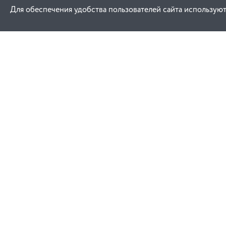
Для обеспечения удобства пользователей сайта используют
Как купить
Услуги
Заказ
Договор публич
Оплата
Проектировани
Доставка
Монтаж
Гарантия
Договор присое
Замена и возврат
Ремонт