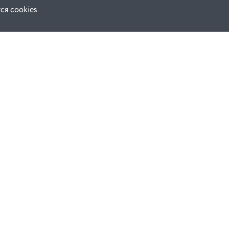
ся cookies
F.A.Q.
ной оферты
е
динения