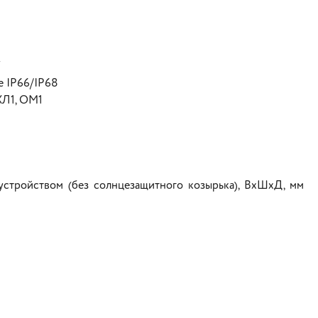
Т
е IP66/IP68
ХЛ1, ОМ1
стройством (без солнцезащитного козырька), ВхШхД, мм