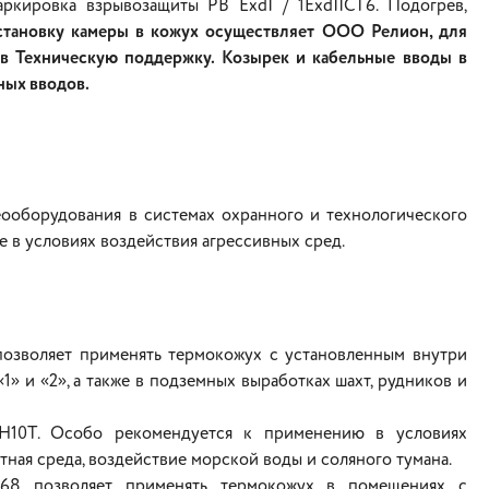
аркировка взрывозащиты РВ ExdI / 1ЕхdIICТ6. Подогрев,
становку камеры в кожух осуществляет ООО Релион, для
 в Техническую поддержку. Козырек и кабельные вводы в
ьных вводов.
оборудования в системах охранного и технологического
е в условиях воздействия агрессивных сред.
позволяет применять термокожух с установленным внутри
» и «2», а также в подземных выработках шахт, рудников и
8Н10Т. Особо рекомендуется к применению в условиях
тная среда, воздействие морской воды и соляного тумана.
P68 позволяет применять термокожух в помещениях с