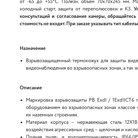
от -65 до +55°С. Полезн. объем 70х70х245 мм. М
холодный старт, защита от переполюсовки и КЗ.
У
консультаций и согласования камеры, обращайтесь
стоимость не входят. При заказе указывать тип кабел
Назначение
Взрывозащищенный термокожух для защиты видео
видеонаблюдения во взрывоопасных зонах, а так ж
Описание
Маркировка взрывозащиты РВ ЕхdI / 1ExdIICТ6 
оборудованием во взрывоопасных зонах классов «1
их наземных строениях.
Материал корпуса – нержавеющая сталь 12Х1
воздействия агрессивных сред – щелочная и кисло
Полная пыле- и водонепроницаемость IP66/I