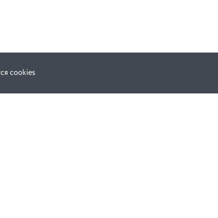
ся cookies
F.A.Q.
ной оферты