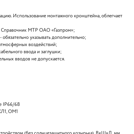
ацию. Использование монтажного кронштейна, облегчает
й Справочник МТР ОАО «Газпром»;
- обязательно указывать дополнительно;
 атмосферных воздействий;
кабельного ввода и заглушки;
ельных вводов не допускается.
е IP66/68
ХЛ1, ОМ1
тройством (без солнцезащитного козырька), ВхШхД, мм