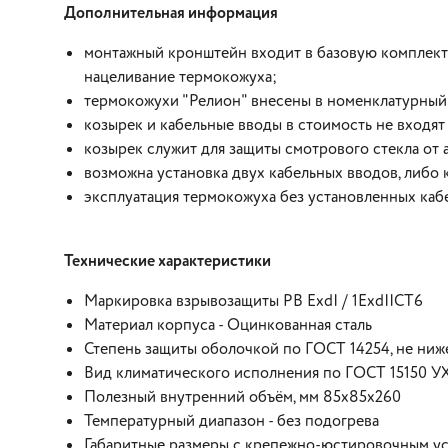
Дополнительная информация
монтажный кронштейн входит в базовую комплект
нацеливание термокожуха;
термокожухи "Релион" внесены в номенклатурны
козырек и кабельные вводы в стоимость не входят 
козырек служит для защиты смотрового стекла от
возможна установка двух кабельных вводов, либо 
эксплуатация термокожуха без установленных каб
Технические характеристики
Маркировка взрывозащиты РВ ЕхdI / 1ExdIICТ6
Материал корпуса - Оцинкованная сталь
Степень защиты оболочкой по ГОСТ 14254, не ниж
Вид климатического исполнения по ГОСТ 15150 У
Полезный внутренний объём, мм 85х85х260
Температурный диапазон - без подогрева
Габаритные размеры с крепежно-юстировочным ус