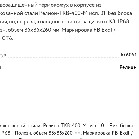
возащищенный термокожух в корпусе из
кованной стали Релион-ТКВ-400-М исп. 01. Без блока
ия, подогрева, холодного старта, защиты от КЗ. IP68.
зн. объем 85х85х260 мм. Маркировка РВ ExdI /
IICТ6.
кул
k76061
д
Релион
нкованной стали Релион-ТКВ-400-М исп. 01. Без блока
. IP68. Полезн. объем 85х85х260 мм. Маркировка РВ ExdI /