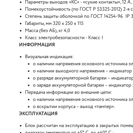
Параметры выходов «КС» - «сухие контакты», 12 А, 2
Помехоустойчивость (по ГОСТ Р 53325-2012) 2-я 
Степень защиты оболочкой по ГОСТ 14254-96 IP 
Габариты, мм 320 х 250 х 115
Масса (без АБ), кг 4,0
Класс электробезопасности - Класс I
ИНФОРМАЦИЯ
Визуальная индикация:
о наличии напряжения основного источника эл
о наличии выходного напряжения – индикатор 
о разряде аккумуляторной батареи – индика
о заряде аккумуляторной батареи – индикатор 
Передача информации во внешние цепи:
о наличии напряжения основного источника эл
о вскрытии корпуса – выход «тампер».
ЭКСПЛУАТАЦИЯ
Блок рассчитан на эксплуатацию в закрытых пом
диапазон температур от +5° С. до +40° С.;