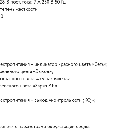
8 В пост. тока; 7 А 250 В 50 Гц
степень жесткости
30
ектропитания – индикатор красного цвета «Сеть»;
зелёного цвета «Выход»;
тор красного цвета «АБ разряжена».
зеленого цвета «Заряд АБ».
ектропитания – выход «контроль сети (КС)»;
ещениях с параметрами окружающей среды: