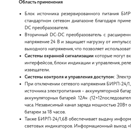
Область применения
Блок источника резервированного питания БИР
стандартном сетевом диапазоне благодаря прим
DC преобразователя.
Вторичный DC-DC преобразователь с расширенн
напряжение 24 В и защищает нагрузку от импульсо
выходного напряжения, что позволяет использовать
Системы охранной сигнализации
которые могут вк
интерфейсов, блоки индикации и управления, рел
извещатели.
Системы контроля и управления доступом
: Элект
При отключении сетевого напряжения БИРП-24/1,6
источника электропитания – аккумуляторной бата
аккумуляторных батарей 12Ач (12+12последовате
часа. Независимый канал заряда мощностью 20Вт 
батареи за 18 часов.
Также БИРП-24/1,6В обеспечивает выдачу инфор
световых индикаторов. Информационный выход «К