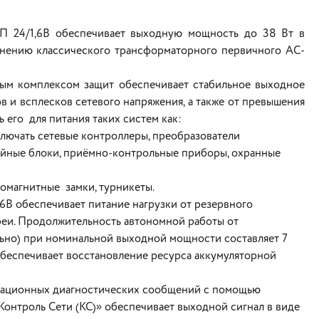
П 24/1,6В обеспечивает выходную мощность до 38 Вт в
енению классического трансформаторного первичного АC-
ым комплексом защит обеспечивает стабильное выходное
в и всплесков сетевого напряжения, а также от превышения
 его для питания таких систем как:
лючать сетевые контроллеры, преобразователи
ейные блоки, приёмно-контрольные приборы, охранные
ромагнитные замки, турникеты.
В обеспечивает питание нагрузки от резервного
реи. Продолжительность автономной работы от
льно) при номинальной выходной мощности составляет 7
обеспечивает восстановление ресурса аккумуляторной
мационных диагностических сообщений с помощью
онтроль Сети (КС)» обеспечивает выходной сигнал в виде