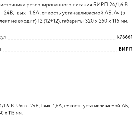
 источника резервированного питания БИРП 24/1,6 В.
=24В, Iвых=1,6A, емкость устанавливаемой АБ, Ач (в
ект не входит) 12 (12+12), габариты 320 х 250 х 115 мм.
кул
k76661
д
БИРП
1,6 В. Uвых=24В, Iвых=1,6A, емкость устанавливаемой АБ,
0 х 115 мм.