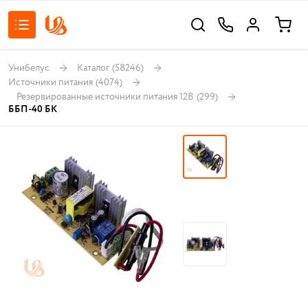
Унибелус
Каталог
(58246)
Источники питания
(4074)
Резервированные источники питания 12В
(299)
ББП-40 БК