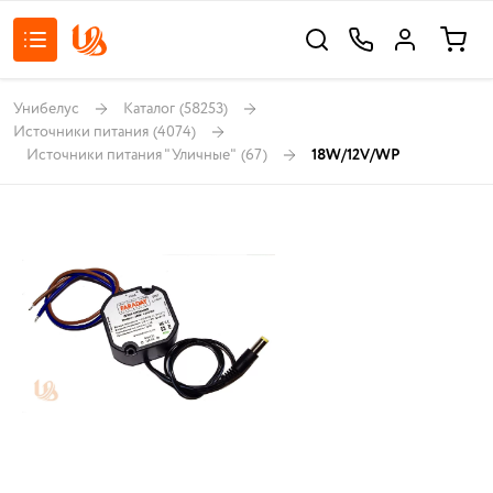
Унибелус
Каталог
(58253)
Источники питания
(4074)
Источники питания "Уличные"
(67)
18W/12V/WP