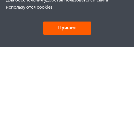
Для обеспечения удобства пользователей сайта
используются cookies
Принять
Как купить
Заказ
Оплата
Доставка
Гарантия
Замена и возврат
Услуги
Договор публичной оферты