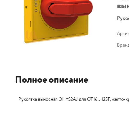
вы
Руко
Арти
Брен
Полное описание
Рукоятка выносная OHYS2AJ для OT16...125F, желто-кр