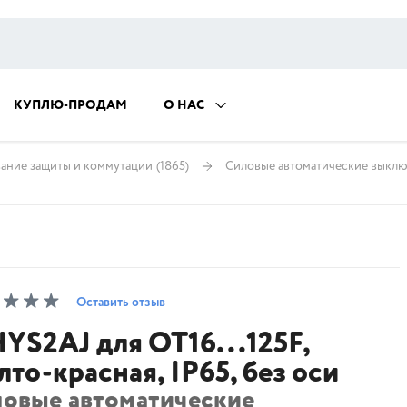
КУПЛЮ-ПРОДАМ
О НАС
ание защиты и коммутации
(1865)
Силовые автоматические выклю
Оставить отзыв
YS2AJ для OT16...125F,
лто-красная, IP65, без оси
ловые автоматические