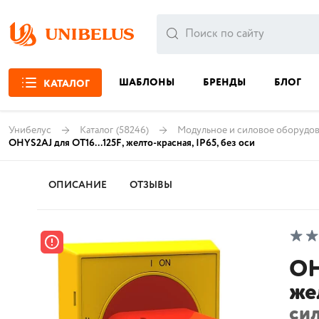
ШАБЛОНЫ
БРЕНДЫ
БЛОГ
КАТАЛОГ
Унибелус
Каталог
(58246)
Модульное и силовое оборудов
OHYS2AJ для OT16...125F, желто-красная, IP65, без оси
ОПИСАНИЕ
ОТЗЫВЫ
OH
же
си