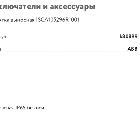
ключатели и аксессуары
ятка выносная 1SCA105296R1001
кул
k80899
д
ABB
асная, IP65, без оси