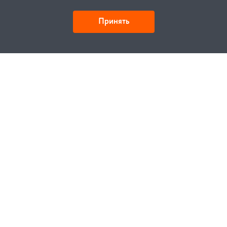
Принять
Как купить
Заказ
Оплата
Доставка
Гарантия
Замена и возврат
Услуги
Договор публичной оферты
Проектирование