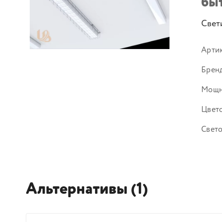
бы
Свети
Арти
Брен
Мощн
Цвето
Свето
Альтернативы (1)