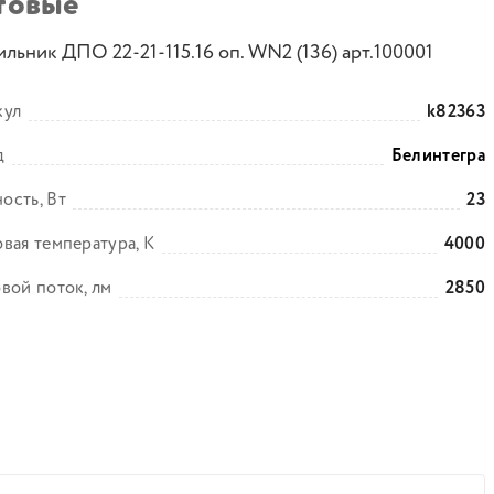
товые
льник ДПО 22-21-115.16 оп. WN2 (136) арт.100001
кул
k82363
д
Белинтегра
ость, Вт
23
вая температура, К
4000
вой поток, лм
2850