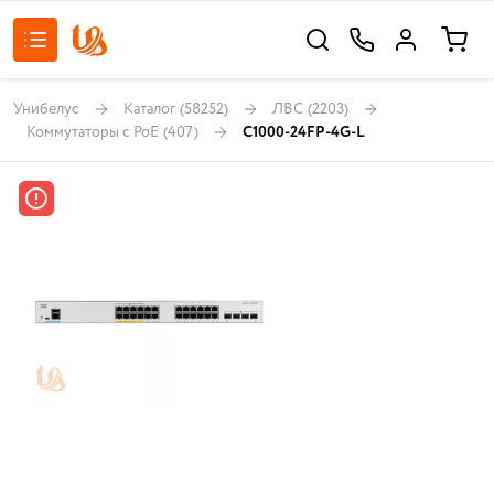
Унибелус
Каталог
(58252)
ЛВС
(2203)
Коммутаторы с PoE
(407)
C1000-24FP-4G-L