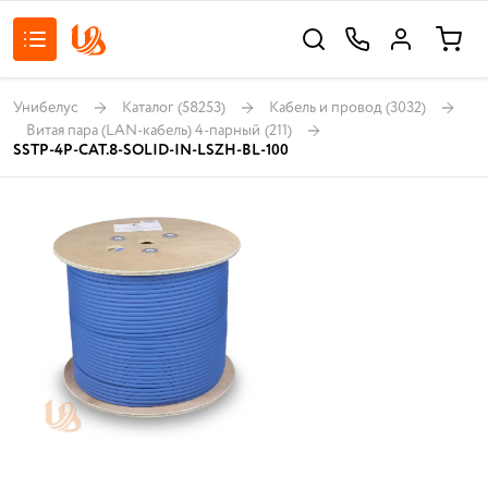
Унибелус
Каталог
(58253)
Кабель и провод
(3032)
Витая пара (LAN-кабель) 4-парный
(211)
SSTP-4P-CAT.8-SOLID-IN-LSZH-BL-100