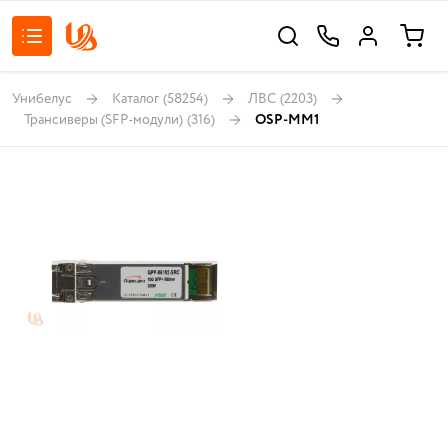
Унибелус
Каталог
(58254)
ЛВС
(2203)
Трансиверы (SFP-модули)
(316)
OSP-MM1