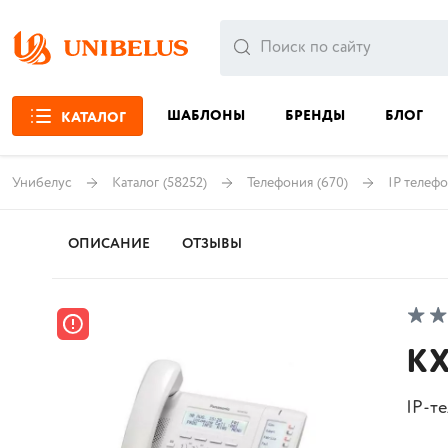
ШАБЛОНЫ
БРЕНДЫ
БЛОГ
КАТАЛОГ
Унибелус
Каталог
(58252)
Телефония
(670)
IP телеф
ОПИСАНИЕ
ОТЗЫВЫ
KX
IP-т