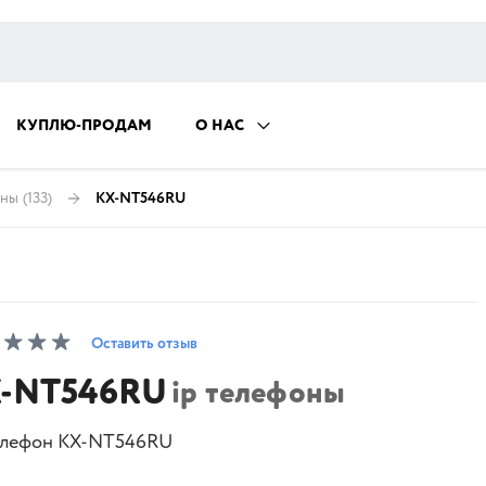
КУПЛЮ-ПРОДАМ
О НАС
оны
(133)
KX-NT546RU
Оставить отзыв
-NT546RU
ip телефоны
елефон KX-NT546RU