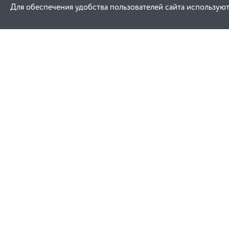
Для обеспечения удобства пользователей сайта используют
Как купить
Услуги
Заказ
Договор публич
Оплата
Проектировани
Доставка
Монтаж
Гарантия
Договор присое
Замена и возврат
Ремонт