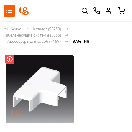
Унибелус
Каталог
(58253)
Кабеленесущие системы
(5055)
Аксессуары для короба
(469)
8734_HB