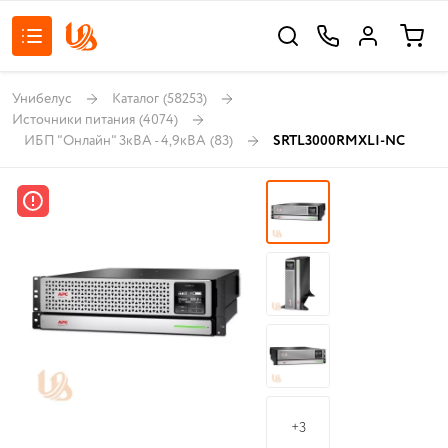
Унибелус
Каталог
(58253)
Источники питания
(4074)
ИБП "Онлайн" 3кВА - 4,9кВА
(83)
SRTL3000RMXLI-NC
+3