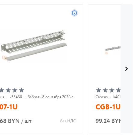
us
•
k33430
•
Забрать 8 сентября 2026 г.
Cabeus
•
k46196
•
За
07-1U
CGB-1U-19
.68 BYN
/
шт
99.24 BYN
/
шт
без НДС