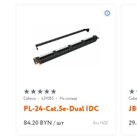
Cabeus
•
k31085
•
На складе
Cabe
PL-24-Cat.5e-Dual IDC
JB
84.20 BYN
/
шт
29
без НДС