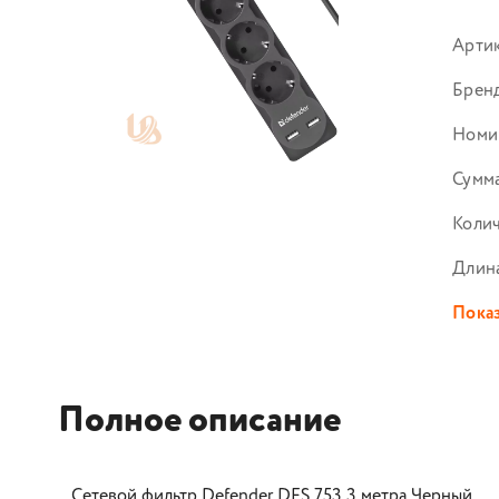
Арти
Брен
Номи
Сумма
Колич
Длина
Показ
Полное описание
Сетевой фильтр Defender DFS 753 3 метра Черный