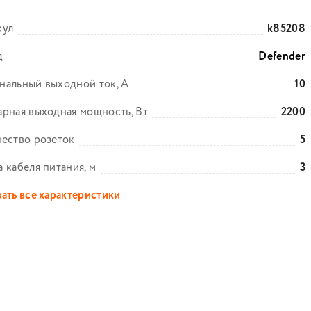
кул
k85208
д
Defender
нальный выходной ток, А
10
рная выходная мощность, Вт
2200
ество розеток
5
 кабеля питания, м
3
ать все характеристики