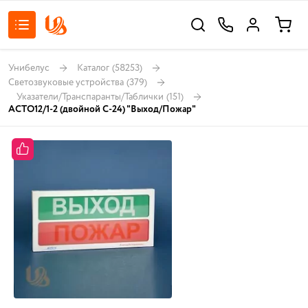
Унибелус
Каталог
(58253)
Светозвуковые устройства
(379)
Указатели/Транспаранты/Таблички
(151)
АСТО12/1-2 (двойной С-24) "Выход/Пожар"