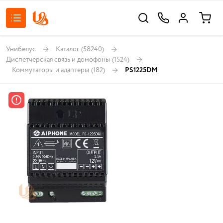
Унибелус
Каталог
(58240)
Диспетчерская связь и домофоны
(1524)
Коммутаторы и адаптеры
(182)
PS1225DM