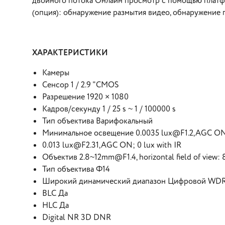
двойного потока Онлайн просмотр с помощью платфо
(опция): обнаружение размытия видео, обнаружение 
ХАРАКТЕРИСТИКИ
Камеры
Сенсор 1 / 2.9 "CMOS
Разрешение 1920 × 1080
Кадров/секунду 1 / 25 s ~ 1 / 100000 s
Тип объектива Варифокальный
Минимальное освещение 0.0035 lux@F1.2,AGC ON; 
0.013 lux@F2.31,AGC ON; 0 lux with IR
Объектив 2.8~12mm@F1.4, horizontal field of view:
Тип объектива Ф14
Широкий динамический диапазон Цифровой WD
BLC Да
HLC Да
Digital NR 3D DNR