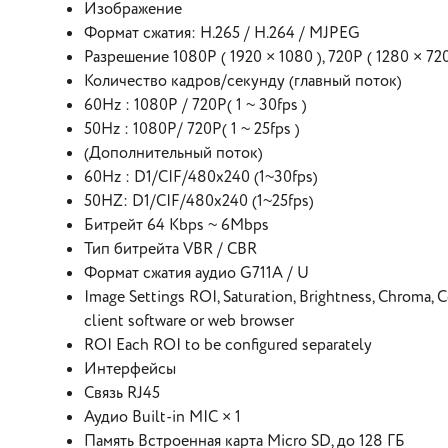
Изображение
Формат сжатия: H.265 / H.264 / MJPEG
Разрешение 1080P ( 1920 × 1080 ), 720P ( 1280 × 720 
Количество кадров/секунду (главный поток)
60Hz : 1080P / 720P( 1 ~ 30fps )
50Hz : 1080P/ 720P( 1 ~ 25fps )
(Дополнительный поток)
60Hz : D1/CIF/480x240 (1~30fps)
50HZ: D1/CIF/480x240 (1~25fps)
Битрейт 64 Kbps ~ 6Mbps
Тип битрейта VBR / CBR
Формат сжатия аудио G711A / U
Image Settings ROI, Saturation, Brightness, Chroma, 
client software or web browser
ROI Each ROI to be configured separately
Интерфейсы
Связь RJ45
Аудио Built-in MIC × 1
Память Встроенная карта Micro SD, до 128 ГБ