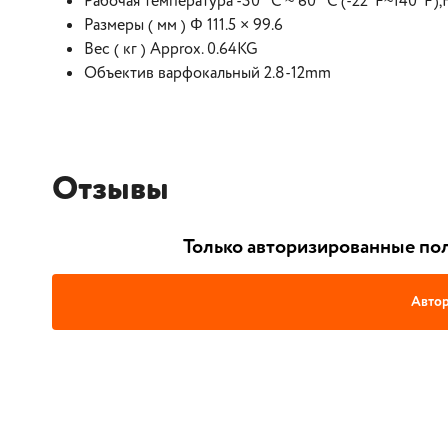
Рабочая температура -30 °C ~ 60 °C (-22°F~140°F),
Размеры ( мм ) Φ 111.5 × 99.6
Вес ( кг ) Approx. 0.64KG
Объектив варфокальный 2.8-12mm
Отзывы
Только авторизированные пол
Автор