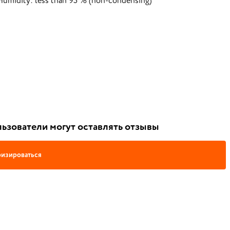
Humidity: less than 95 % (non-condensing)
ьзователи могут оставлять отзывы
изироваться