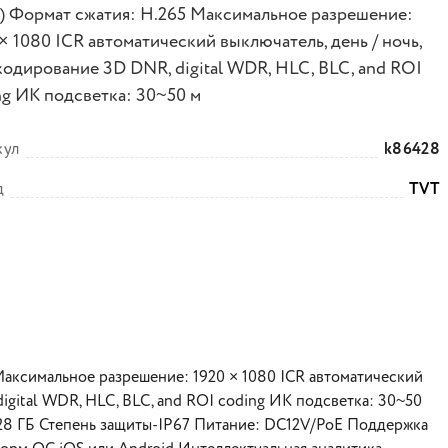
 ) Формат сжатия: H.265 Максимальное разрешение:
× 1080 ICR автоматический выключатель, день / ночь,
кодирование 3D DNR, digital WDR, HLC, BLC, and ROI
ng ИК подсветка: 30~50 м
кул
k86428
д
TVT
 Максимальное разрешение: 1920 × 1080 ICR автоматический
digital WDR, HLC, BLC, and ROI coding ИК подсветка: 30~50
128 ГБ Степень защиты-IP67 Питание: DC12V/PoE Поддержка