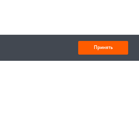
Принять
Юридический адрес: улица Нахимова, д.10, г. Минск,