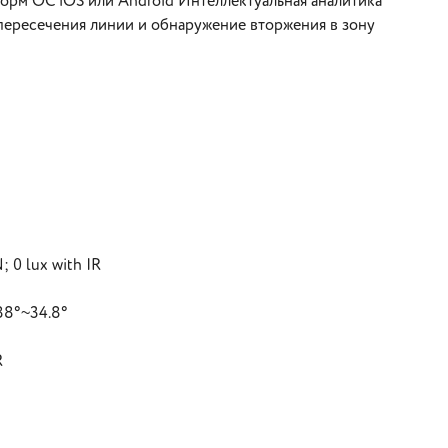
рм ОС iOS или Android Интеллектуальная аналитика
пересечения линии и обнаружение вторжения в зону
0 lux with IR
 88°~34.8°
R