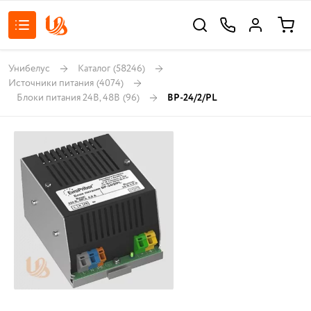
Унибелус
Каталог
(58246)
Источники питания
(4074)
Блоки питания 24В, 48В
(96)
ВР-24/2/PL