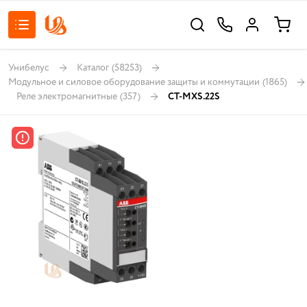
Унибелус
Каталог
(58253)
Модульное и силовое оборудование защиты и коммутации
(1865)
Реле электромагнитные
(357)
CT-MXS.22S