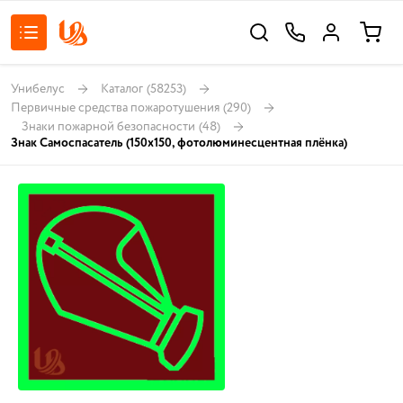
Унибелус
Каталог
(58253)
Первичные средства пожаротушения
(290)
Знаки пожарной безопасности
(48)
Знак Самоспасатель (150х150, фотолюминесцентная плёнка)