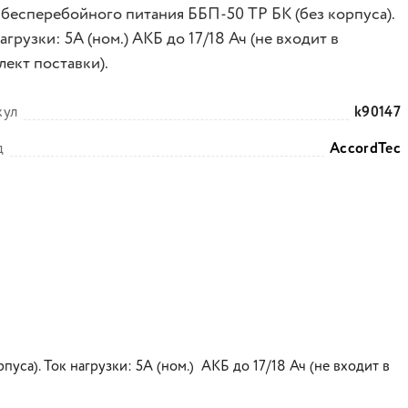
 бесперебойного питания ББП-50 ТР БК (без корпуса).
агрузки: 5A (ном.) АКБ до 17/18 Ач (не входит в
лект поставки).
кул
k90147
д
AccordTec
са). Ток нагрузки: 5A (ном.) АКБ до 17/18 Ач (не входит в