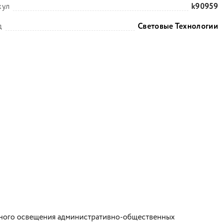
кул
k90959
д
Световые Технологии
йного освещения административно-общественных