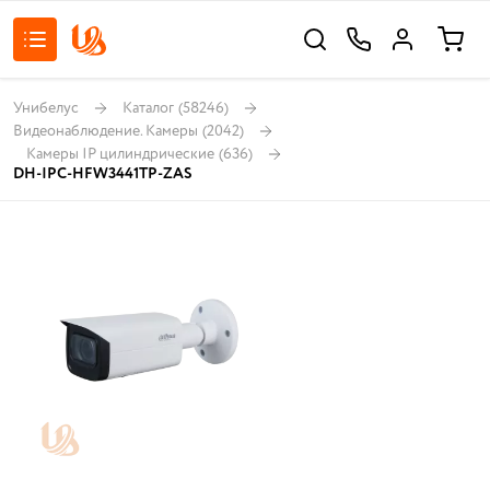
Унибелус
Каталог
(58246)
Видеонаблюдение. Камеры
(2042)
Камеры IP цилиндрические
(636)
DH-IPC-HFW3441TP-ZAS