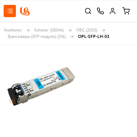
Унибелус
Каталог
(58246)
ЛВС
(2203)
Трансиверы (SFP-модули)
(316)
OPL-SFP-LH-03