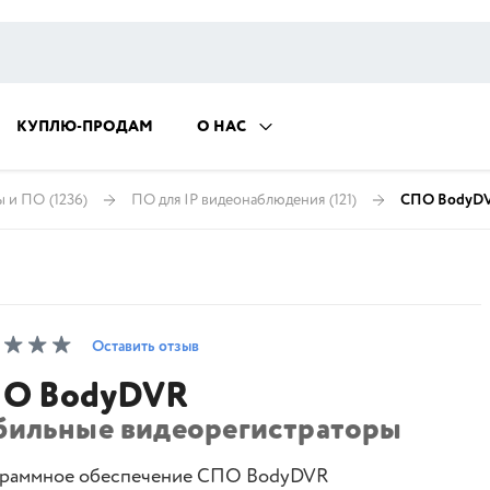
КУПЛЮ-ПРОДАМ
О НАС
ы и ПО
(1236)
ПО для IP видеонаблюдения
(121)
СПО BodyD
Оставить отзыв
О BodyDVR
бильные видеорегистраторы
раммное обеспечение СПО BodyDVR