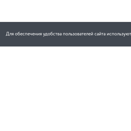
Для обеспечения удобства пользователей сайта используют
Как купить
Услуги
Заказ
Договор публич
Оплата
Проектировани