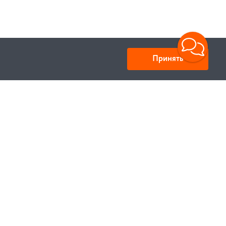
Принять
Юридический адрес: улица Нахимова, д.10, г. Минск,
Республика Беларусь 220033