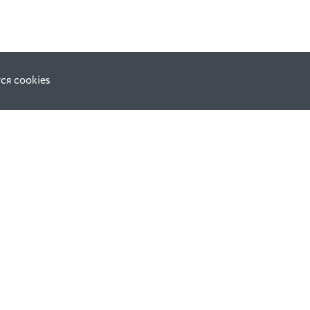
ся cookies
F.A.Q.
ной оферты
е