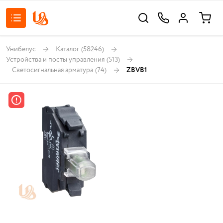
Унибелус
Каталог
(58246)
Устройства и посты управления
(513)
Светосигнальная арматура
(74)
ZBVB1