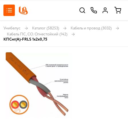
Унибелус
Каталог
(58253)
Кабель и провод
(3032)
Кабель ПС, СО. Огнестойкий
(142)
КПСнг(А)-FRLS 1x2x0,75