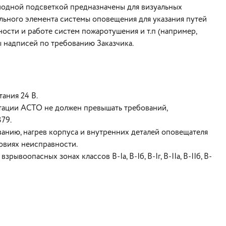
одной подсветкой предназначены для визуальных
льного элемента системы оповещения для указания путей
ости и работе систем пожаротушения и т.п (например,
ы надписей по требованию Заказчика.
ания 24 В.
тации АСТО не должен превышать требований,
79.
нию, нагрев корпуса и внутренних деталей оповещателя
овиях неисправности.
ывоопасных зонах классов B-Ia, B-Iб, B-Iг, B-IIa, B-IIб, B-