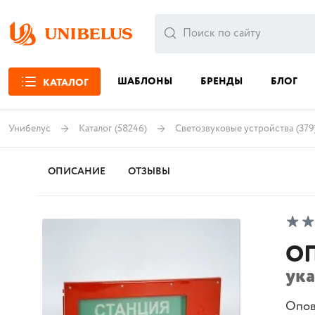
ШАБЛОНЫ
БРЕНДЫ
БЛОГ
КАТАЛОГ
Унибелус
Каталог
(58246)
Светозвуковые устройства
(379
ОПИСАНИЕ
ОТЗЫВЫ
ОП
ук
Опов