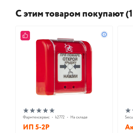
С этим товаром покупают (1
Фармтехсервис
•
k2772
•
На складе
Secu
ИП 5-2Р
Ак