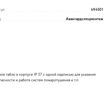
кул
k94501
д
Авангардспецмонтаж
е табло в корпусе IP 57 с одной надписью для указания
асности и работе систем пожаротушения и т.п.