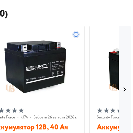
0)
rity Force
•
k174
•
Забрать 26 августа 2026 г.
Security Force
•
k176
кумулятор 12В, 40 Ач
Аккумулято