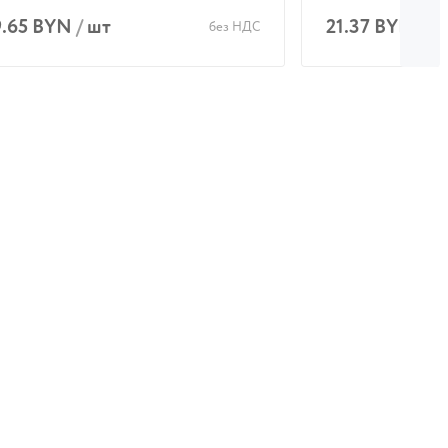
9.65 BYN
/
шт
21.37 BYN
/
ш
без НДС