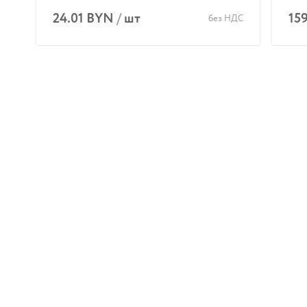
24.01 BYN
/
шт
15
без НДС