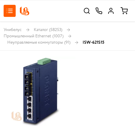
Унибелус
Каталог
(58253)
Промышленный Ethernet
(1007)
Неуправляемые коммутаторы
(91)
ISW-621S15