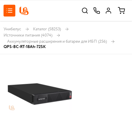
Унибелус
Каталог
(58253)
Источники питания
(4074)
Аккумуляторные расширения и батареи для ИБП
(256)
QPS-BC-RT-18Ah-72SK