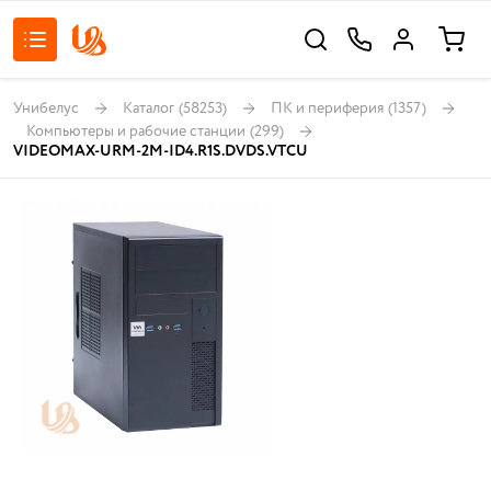
Унибелус
Каталог
(58253)
ПК и периферия
(1357)
Компьютеры и рабочие станции
(299)
VIDEOMAX-URM-2M-ID4.R1S.DVDS.VTCU