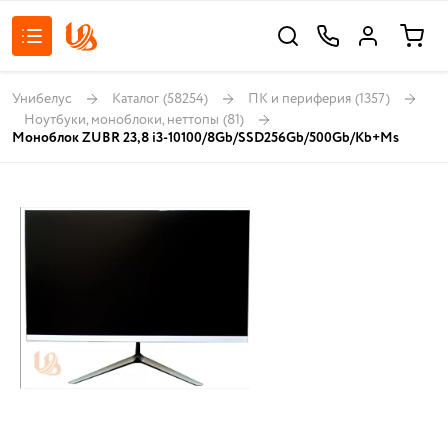
Унибелус
Каталог
(58254)
ПК и периферия
(1357)
Ноутбуки, моноблоки, неттопы
(81)
Моноблок ZUBR 23,8 i3-10100/8Gb/SSD256Gb/500Gb/Kb+Ms