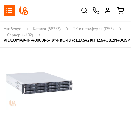
Унибелус
Каталог
(58253)
ПК и периферия
(1357)
Серверы
(432)
VIDEOMAX-IP-40000R6-19"-PRO-ID7cs.2XS4210.F12.64GB.2N40QSP