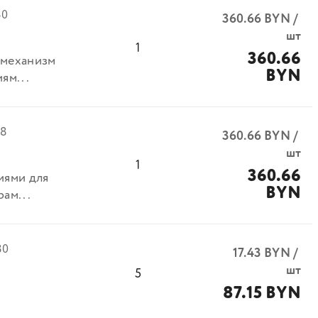
80
360.66
BYN
/
шт
1
360.66
 механизм
BYN
ям...
78
360.66
BYN
/
шт
1
360.66
иями для
BYN
ам...
80
17.43
BYN
/
шт
5
87.15 BYN