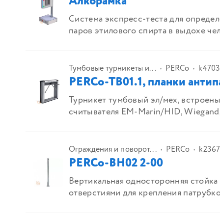
Алкорамка
Система экспресс-теста для опреде
паров этилового спирта в выдохе чел
Тумбовые турникеты и...
PERCo
k4703
PERCo-TB01.1, планки антип
Турникет тумбовый эл/мех, встроены
считывателя EM-Marin/HID, Wiegand, 
Ограждения и поворот...
PERCo
k2367
PERCo-BH02 2-00
Вертикальная односторонняя стойка 
отверстиями для крепления патрубк