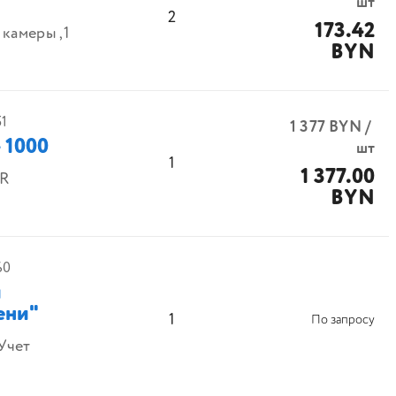
шт
2
173.42
камеры ,1
BYN
1
1 377
BYN
/
 1000
шт
1
1 377.00
UR
BYN
60
й
ени"
1
По запросу
Учет