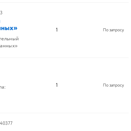
53
й
нных»
1
По запросу
тельный
данных»
1
По запросу
па:
k40377