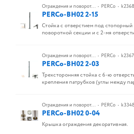
Ограждения и поворот...
PERCo
k236
PERCo-BH02 2-15
Стойка с отверстием под стопорный
поворотной секции и с 2-мя отверсти
Ограждения и поворот...
PERCo
k236
PERCo-BH02 2-03
Трехсторонняя стойка с 6-ю отверст
крепления патрубков (углы между пар
Ограждения и поворот...
PERCo
k334
PERCo-BH02 0-04
Крышка ограждения декоративная.