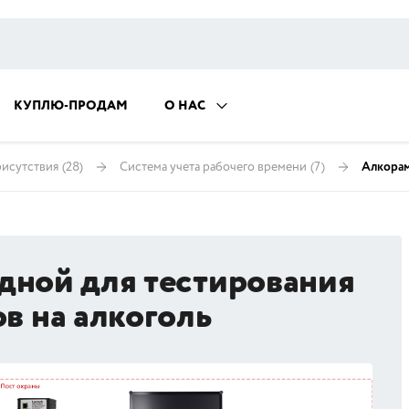
КУПЛЮ-ПРОДАМ
О НАС
рисутствия
(28)
Система учета рабочего времени
(7)
Алкорам
дной для тестирования
в на алкоголь