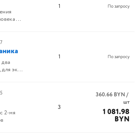
1
По запросу
ления
овека ...
7
аника
1
По запросу
 два
для эк...
5
360.66
BYN
/
шт
3
1 081.98
с 2-мя
BYN
ов