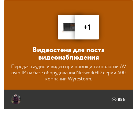
+1
Видеостена для поста
видеонаблюдения
Передача аудио и видео при помощи технологии AV
over IP на базе оборудования NetworkHD серии 400
компании Wyrestorm.
886