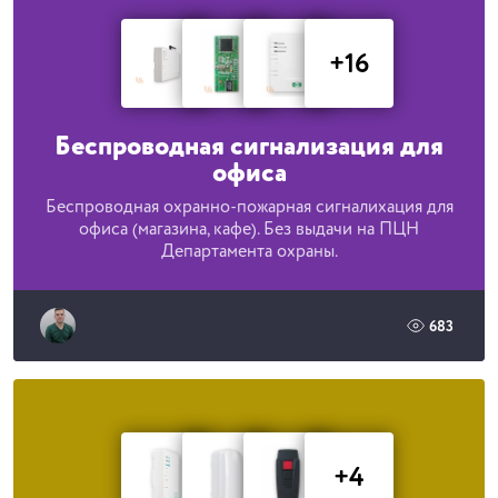
+16
Беспроводная сигнализация для
офиса
Беспроводная охранно-пожарная сигналихация для
офиса (магазина, кафе). Без выдачи на ПЦН
Департамента охраны.
683
+4