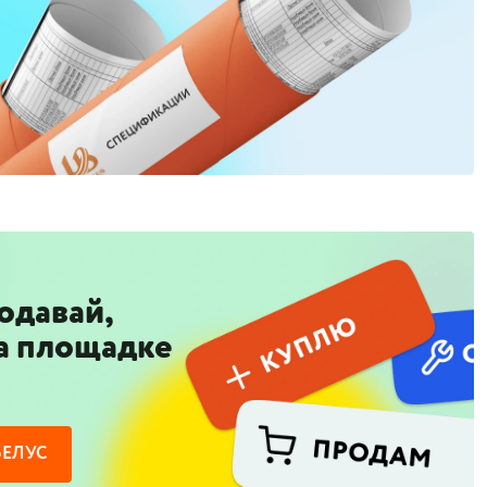
одавай,
а площадке
БЕЛУС