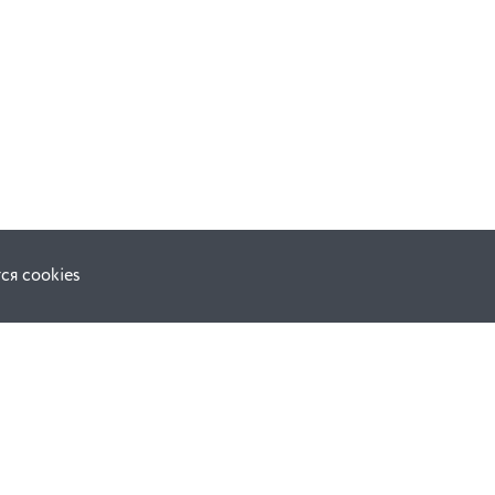
ся cookies
F.A.Q.
ной оферты
е