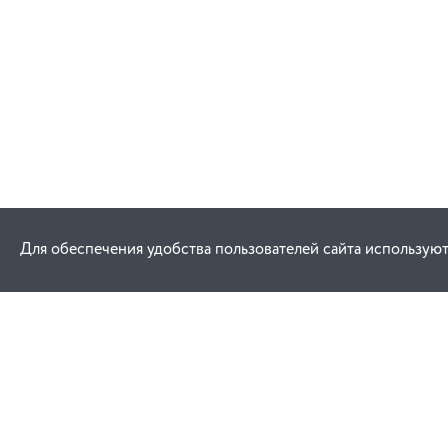
Для обеспечения удобства пользователей сайта используют
Как купить
Услуги
Заказ
Договор публич
Оплата
Проектировани